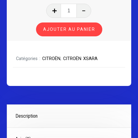
quantité
de
CITROËN
AJOUTER AU PANIER
XSARA
PICASSO
Catégories :
CITROËN
,
CITROËN XSARA
Description