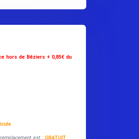
ce hors de Béziers + 0,85€ du
icule
 remplacement est :
GRATUIT