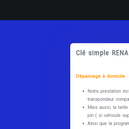
Clé simple REN
Dépannage à domicile :
Notre prestation inc
transpondeur compat
Mais aussi, la taill
pin ( si véhicule su
Ainsi que la progra