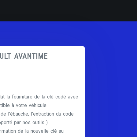
AULT AVANTIME
lut la fourniture de la clé codé avec
ible à votre véhicule.
e de l’ébauche, l’extraction du code
pporté par nos outils ).
mmation de la nouvelle clé au