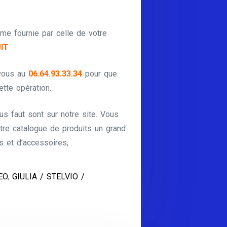
me fournie par celle de votre
IT
 vous au
06.64.93.33.34
pour que
ette opération.
ous faut sont sur notre site. Vous
tre catalogue de produits un grand
et d’accessoires,
EO
,
GIULIA / STELVIO /