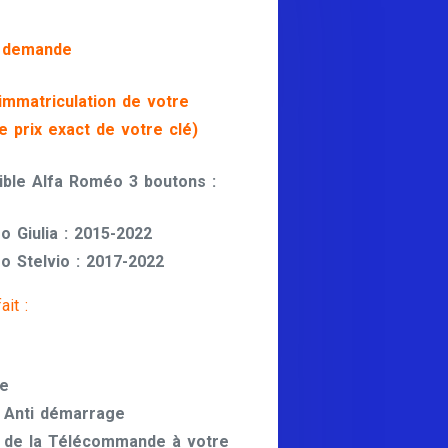
r demande
’immatriculation de votre
le prix exact de votre clé)
le Alfa Roméo 3 boutons :
o Giulia : 2015-2022
o Stelvio : 2017-2022
it :
me
 Anti démarrage
 de la Télécommande à votre