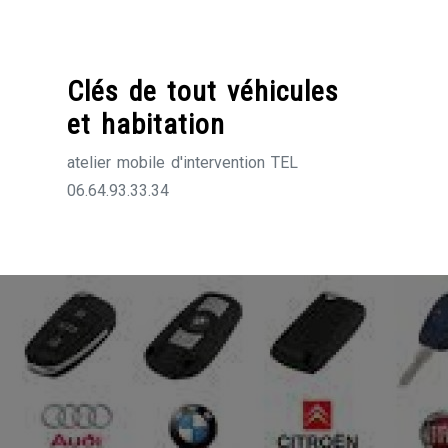
Skip
to
content
Clés de tout véhicules
et habitation
atelier mobile d'intervention TEL
06.64.93.33.34