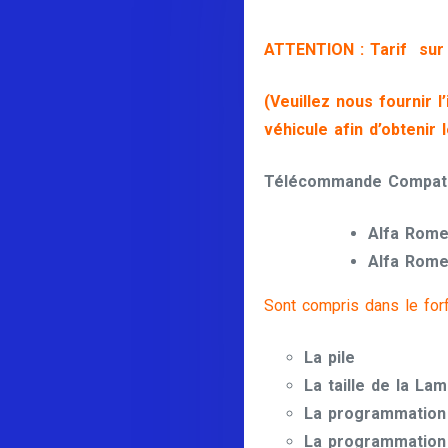
ATTENTION : Tarif su
(Veuillez nous fournir l
véhicule afin d’obtenir 
Télécommande Compatib
Alfa Rome
Alfa Rome
Sont compris dans le forfa
La pile
La taille de la La
La programmation
La programmation