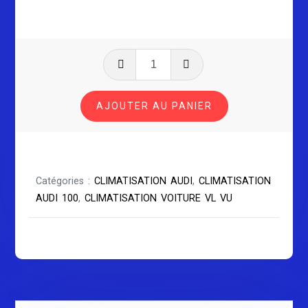
quantité
de
CLIMATISATION
AJOUTER AU PANIER
AUDI
100
Catégories :
CLIMATISATION AUDI
,
CLIMATISATION
AUDI 100
,
CLIMATISATION VOITURE VL VU