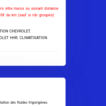
rs intra muros ou suivant distance
85€ du km (sauf si rdv groupés)
TION CHEVROLET
,
ROLET HHR
,
CLIMATISATION
ation des fluides frigorigènes