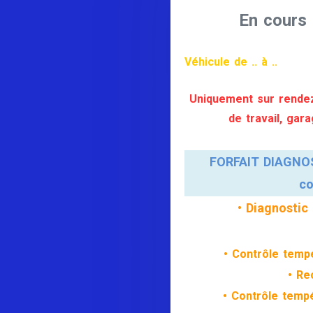
En cours 
Véhicule de .. à ..
Uniquement sur rendez
de travail, gar
FORFAIT DIAGNO
co
• Diagnostic
• Contrôle tempé
• Re
• Contrôle tempé