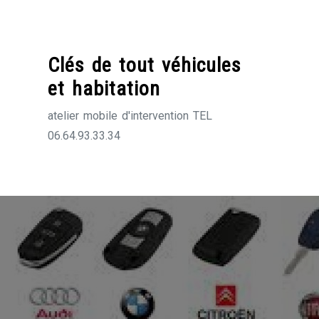
Skip
to
content
Clés de tout véhicules
et habitation
atelier mobile d'intervention TEL
06.64.93.33.34