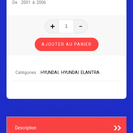
De 2001 à 2006
quantité
de
HYUNDAI
AJOUTER AU PANIER
ELENTRA
Série
2
Catégories :
HYUNDAI
,
HYUNDAI ELANTRA
Description