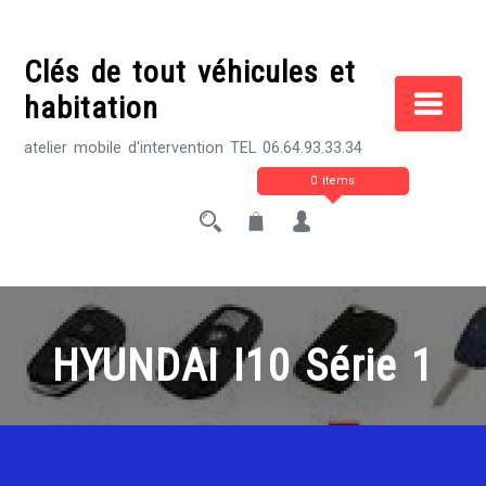
Skip
to
Clés de tout véhicules et
content
habitation
atelier mobile d'intervention TEL 06.64.93.33.34
0 items
HYUNDAI I10 Série 1