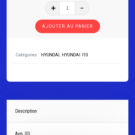
quantité
de
HYUNDAI
AJOUTER AU PANIER
I10
Série
1
Catégories :
HYUNDAI
,
HYUNDAI I10
Description
Avis (0)