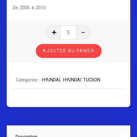
De 2005 à 2010
quantité
de
HYUNDAI
AJOUTER AU PANIER
TUCSON
Série
1
Catégories :
HYUNDAI
,
HYUNDAI TUCSON
Description