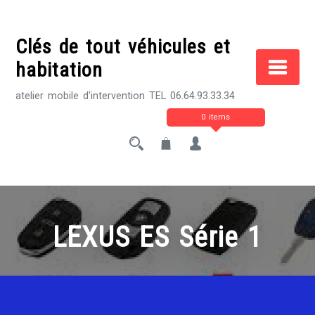
Skip
to
Clés de tout véhicules et
content
habitation
atelier mobile d'intervention TEL 06.64.93.33.34
0 items
LEXUS ES Série 1