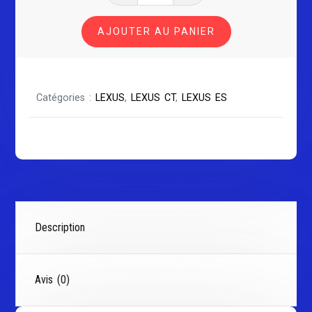
LEXUS
AJOUTER AU PANIER
ES
Série
1
Catégories :
LEXUS
,
LEXUS CT
,
LEXUS ES
Description
Avis (0)