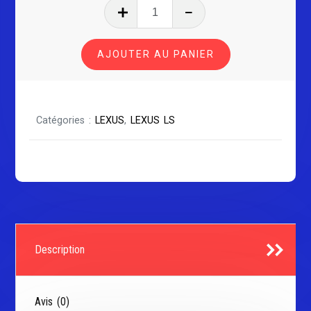
quantité
de
LEXUS
AJOUTER AU PANIER
LS
Série
2
Catégories :
LEXUS
,
LEXUS LS
Description
Avis (0)