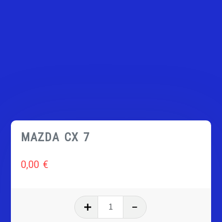
MAZDA CX 7
0,00
€
quantité
de