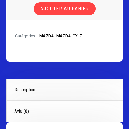
MAZDA
AJOUTER AU PANIER
CX
7
Catégories :
MAZDA
,
MAZDA CX 7
Description
Avis (0)