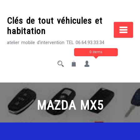
Skip
to
Clés de tout véhicules et
content
habitation
atelier mobile d'intervention TEL 06.64.93.33.34
0 items
MAZDA MX5