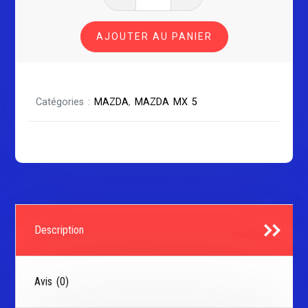
de
MAZDA
AJOUTER AU PANIER
MX5
Catégories :
MAZDA
,
MAZDA MX 5
Description
Avis (0)