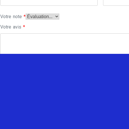
Votre note
*
Votre avis
*
Enregistrer mon nom, mon e-mail et mon site dans le navi
commentaire.