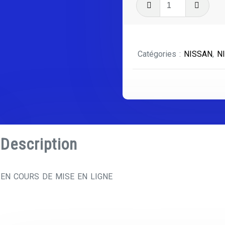
quantité
de
NISSAN
ALTIMA
Catégories :
NISSAN
,
N
SÉRIE
3
Description
EN COURS DE MISE EN LIGNE