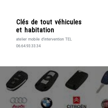
Skip
to
content
Clés de tout véhicules
et habitation
atelier mobile d'intervention TEL
06.64.93.33.34