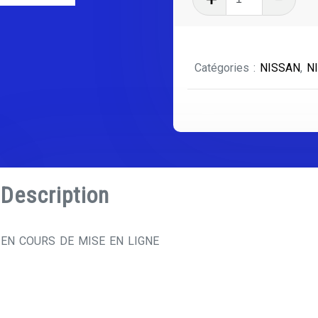
de
NISSAN
X-
Catégories :
NISSAN
,
N
TRAIL
SÉRIE
1
Description
EN COURS DE MISE EN LIGNE