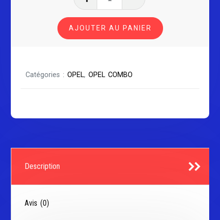
de
OPEL
AJOUTER AU PANIER
COMBO
-
D
Catégories :
OPEL
,
OPEL COMBO
Description
Avis (0)