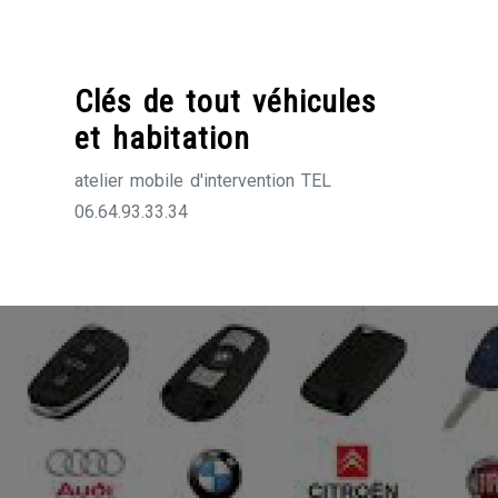
Skip
to
content
Clés de tout véhicules
et habitation
atelier mobile d'intervention TEL
06.64.93.33.34