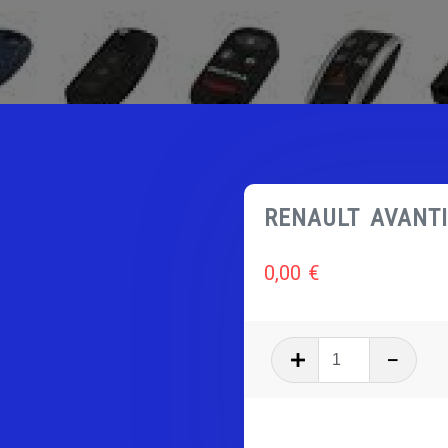
RENAULT AVANT
0,00
€
quantité
de
RENAULT
AVANTIME