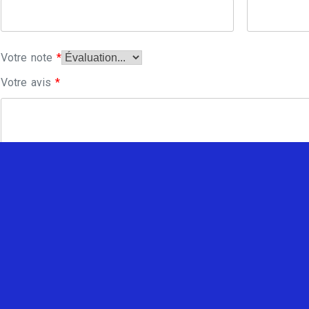
Votre note
*
Votre avis
*
Enregistrer mon nom, mon e-mail et mon site dans le navi
commentaire.