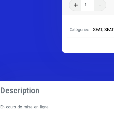
quantité
de
SEAT
MARBELLA
Catégories :
SEAT
,
SEA
Description
En cours de mise en ligne