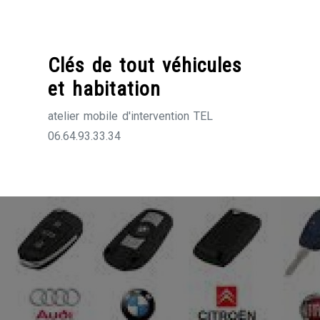
Skip
to
content
Clés de tout véhicules
et habitation
atelier mobile d'intervention TEL
06.64.93.33.34