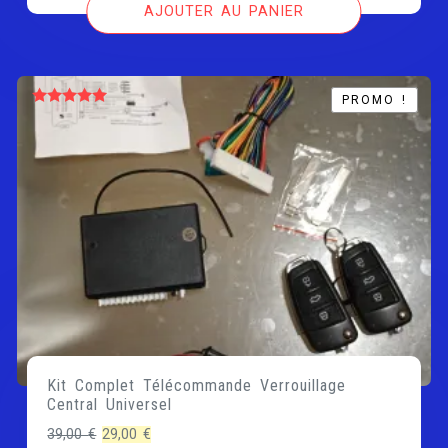
AJOUTER AU PANIER
PROMO !
PROMO !
Note
5.00
sur 5
Kit Complet Télécommande Verrouillage
Central Universel
Le
Le
39,00
€
29,00
€