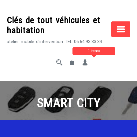
Skip
to
Clés de tout véhicules et
content
habitation
atelier mobile d'intervention TEL 06.64.93.33.34
0 items
SMART CITY