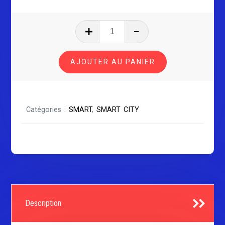
quantité
de
SMART
AJOUTER AU PANIER
CITY
Catégories :
SMART
,
SMART CITY
Description