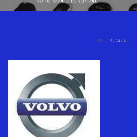
VOTRE MODÈLE DE VÉHICULE :
VIEW:
12
24
ALL: