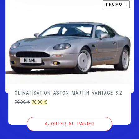
PROMO !
PROMO !
CLIMATISATION ASTON MARTIN VANTAGE 3.2
Le
Le
79,00
€
70,00
€
prix
prix
initial
actuel
AJOUTER AU PANIER
était :
est :
79,00 €.
70,00 €.