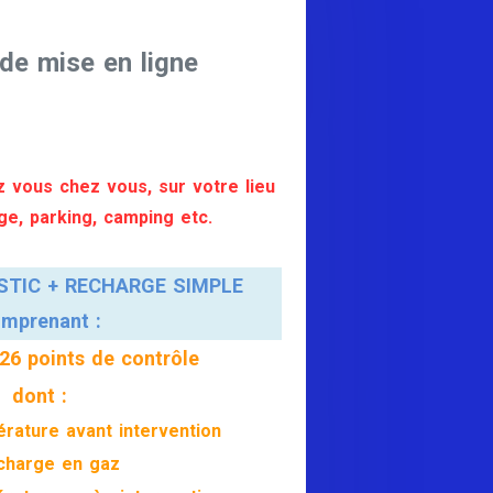
de mise en ligne
 vous chez vous, sur votre lieu
age, parking, camping etc.
STIC + RECHARGE SIMPLE
mprenant :
 26 points de contrôle
dont :
rature avant intervention
charge en gaz