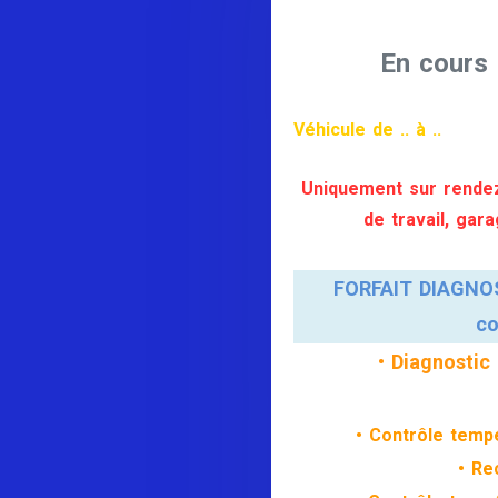
En cours 
Véhicule de .. à ..
Uniquement sur rendez
de travail, gar
FORFAIT DIAGNO
co
• Diagnostic
• Contrôle tempé
• Re