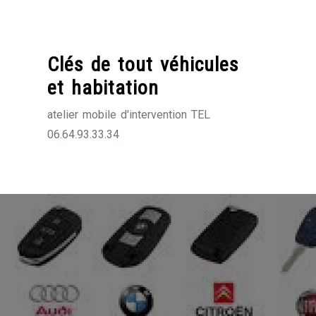
Skip
to
content
Clés de tout véhicules
et habitation
atelier mobile d'intervention TEL
06.64.93.33.34