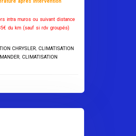
rature après intervention
rs intra muros ou suivant distance
85€ du km (sauf si rdv groupés)
TION CHRYSLER
,
CLIMATISATION
MMANDER
,
CLIMATISATION