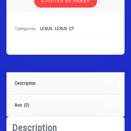
AJOUTER AU PANIER
CT
Catégories :
LEXUS
,
LEXUS CT
Description
Avis (0)
Description