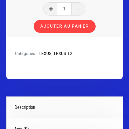
quantité
de
LEXUS
AJOUTER AU PANIER
LX
Série
1
Catégories :
LEXUS
,
LEXUS LX
Description
Avis (0)