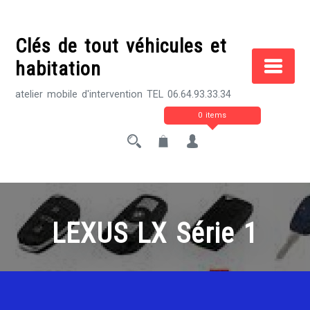
Skip
to
Clés de tout véhicules et
content
habitation
atelier mobile d'intervention TEL 06.64.93.33.34
0 items
LEXUS LX Série 1