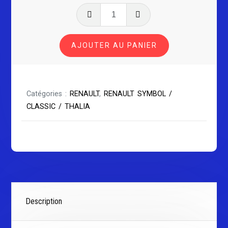
quantité
de
RENAULT
AJOUTER AU PANIER
SYMBOL
SÉRIE
3
Catégories :
RENAULT
,
RENAULT SYMBOL /
CLASSIC / THALIA
Description